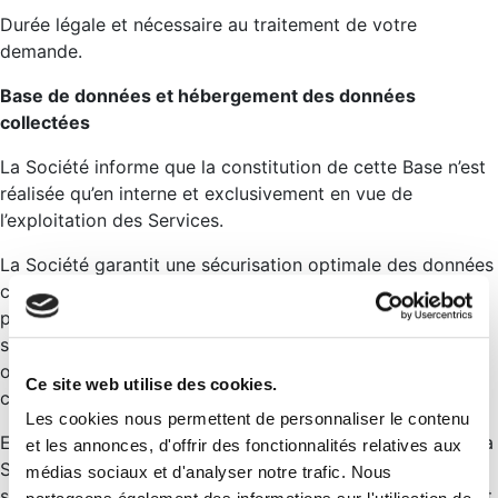
Durée légale et nécessaire au traitement de votre
demande.
Base de données et hébergement des données
collectées
La Société informe que la constitution de cette Base n’est
réalisée qu’en interne et exclusivement en vue de
l’exploitation des Services.
La Société garantit une sécurisation optimale des données
Réservez votre
contenues dans la Base, laquelle est hébergée auprès d’un
prestataire d’hébergement français dont les serveurs sont
Moment
situés sur le territoire français et qui répondent aux
obligations légales et règlementaires quant aux
Ce site web utilise des cookies.
considérations de sécurité.
La magie et les
La magie et les
Les cookies nous permettent de personnaliser le contenu
bienfaits de l’eau
En cas de changement de localisation ou de prestataire, la
et les annonces, d'offrir des fonctionnalités relatives aux
bienfaits de l’eau
Société s’engage en tout état de cause à ce que les
dans une maison de
médias sociaux et d'analyser notre trafic. Nous
dans une maison de
serveurs fassent l’objet de toutes les mesures garantissant