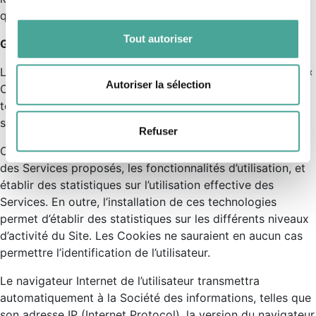
Contact
qualité d’autorité de protection.
Tout autoriser
Gestion des Cookies
+33 (0)4 79 41 57 43
L’utilisation des Services implique le stockage de fichiers «
contact@namasprings.com
Continuer
Autoriser la sélection
Cookies », témoins de connexion, autres traceurs ou
technologies similaires sur le terminal de l’utilisateur du
site.
Refuser
Ces technologies sont utilisées pour améliorer la qualité
des Services proposés, les fonctionnalités d’utilisation, et
établir des statistiques sur l’utilisation effective des
Services. En outre, l’installation de ces technologies
permet d’établir des statistiques sur les différents niveaux
d’activité du Site. Les Cookies ne sauraient en aucun cas
permettre l’identification de l’utilisateur.
Le navigateur Internet de l’utilisateur transmettra
automatiquement à la Société des informations, telles que
son adresse IP (Internet Protocol), la version du navigateur